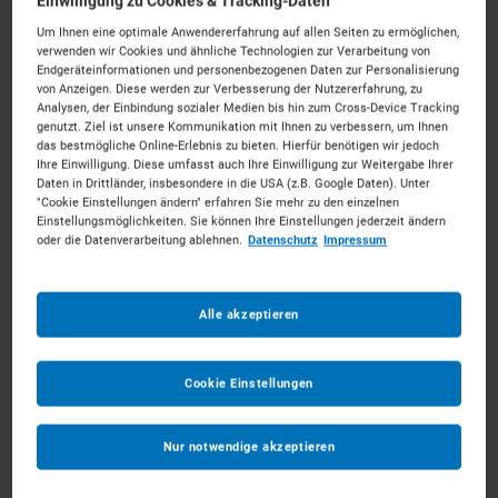
Einwilligung zu Cookies & Tracking-Daten
Um Ihnen eine optimale Anwendererfahrung auf allen Seiten zu ermöglichen,
verwenden wir Cookies und ähnliche Technologien zur Verarbeitung von
Endgeräteinformationen und personenbezogenen Daten zur Personalisierung
von Anzeigen. Diese werden zur Verbesserung der Nutzererfahrung, zu
Analysen, der Einbindung sozialer Medien bis hin zum Cross-Device Tracking
Dumper mieten in Siegen
genutzt. Ziel ist unsere Kommunikation mit Ihnen zu verbessern, um Ihnen
das bestmögliche Online-Erlebnis zu bieten. Hierfür benötigen wir jedoch
Ihre Einwilligung. Diese umfasst auch Ihre Einwilligung zur Weitergabe Ihrer
Daten in Drittländer, insbesondere in die USA (z.B. Google Daten). Unter
Starkes Gerät für das Siegerland.
Mieten Sie die
"Cookie Einstellungen ändern" erfahren Sie mehr zu den einzelnen
passenden Dumper für Ihr Vorhaben. Unkompliziert, zu
Einstellungsmöglichkeiten. Sie können Ihre Einstellungen jederzeit ändern
starken Konditionen und mit persönlichem Experten-
oder die Datenverarbeitung ablehnen.
Datenschutz
Impressum
Service.
91
Vermietpartner im Raum
Siegen
Alle akzeptieren
Cookie Einstellungen
Nur notwendige akzeptieren