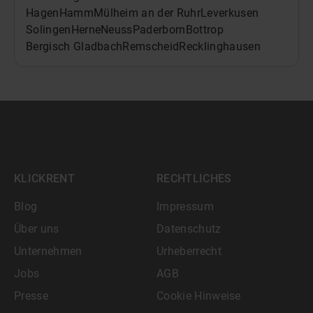
Hagen
Hamm
Mülheim an der Ruhr
Leverkusen
Solingen
Herne
Neuss
Paderborn
Bottrop
Bergisch Gladbach
Remscheid
Recklinghausen
KLICKRENT
RECHTLICHES
Blog
Impressum
Über uns
Datenschutz
Unternehmen
Urheberrecht
Jobs
AGB
Presse
Cookie Hinweise