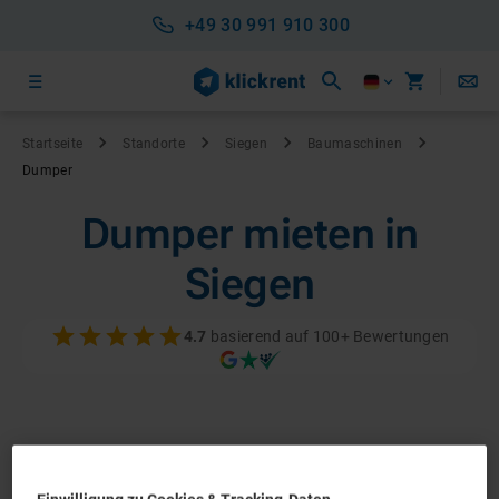
+49 30 991 910 300
Startseite
Standorte
Siegen
Baumaschinen
Dumper
Dumper mieten in
Siegen
4.7
basierend auf 100+ Bewertungen