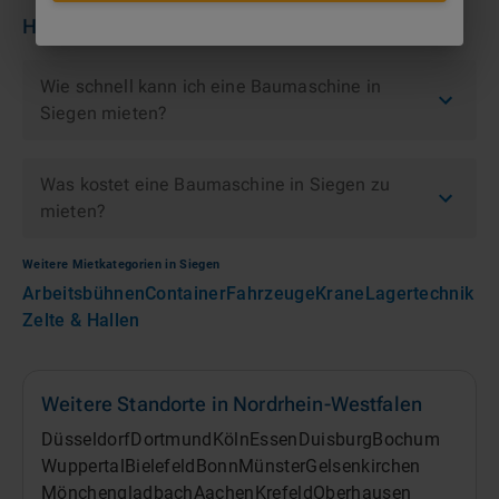
Häufige Fragen zu
Dumper
in
Siegen
Wie schnell kann ich eine Baumaschine in
Siegen mieten?
Was kostet eine Baumaschine in Siegen zu
mieten?
Weitere Mietkategorien in
Siegen
Arbeitsbühnen
Container
Fahrzeuge
Krane
Lagertechnik
Zelte & Hallen
Weitere Standorte in
Nordrhein-Westfalen
Düsseldorf
Dortmund
Köln
Essen
Duisburg
Bochum
Wuppertal
Bielefeld
Bonn
Münster
Gelsenkirchen
Mönchengladbach
Aachen
Krefeld
Oberhausen